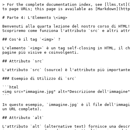
> For the complete documentation index, see [llms.txt](
to page URLs; this page is available as [Markdown](http
# Parte 4: L'Elemento \<img>

Benvenuti alla quarta lezione del nostro corso di HTML!
Scopriremo come funziona l'attributo `src` e altri attr
## Cos'è il tag `<img>` ?

L'elemento `<img>` è un tag self-closing in HTML, il ch
pagine più visive e coinvolgenti.

## Attributo `src`

L'attributo `src` (source) è l'attributo più importante
### Esempio di Utilizzo di `src`

```html

<img src="immagine.jpg" alt="Descrizione dell'immagine"
```

In questo esempio, `immagine.jpg` è il file dell'immagi
un URL completo).

## Attributo `alt`

L'attributo `alt` (alternative text) fornisce una descr