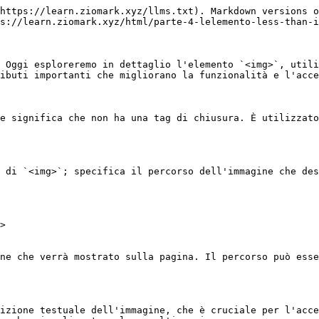
https://learn.ziomark.xyz/llms.txt). Markdown versions o
s://learn.ziomark.xyz/html/parte-4-lelemento-less-than-i
 Oggi esploreremo in dettaglio l'elemento `<img>`, utili
ibuti importanti che migliorano la funzionalità e l'acce
e significa che non ha una tag di chiusura. È utilizzato
 di `<img>`; specifica il percorso dell'immagine che des
>

ne che verrà mostrato sulla pagina. Il percorso può esse
izione testuale dell'immagine, che è cruciale per l'acce