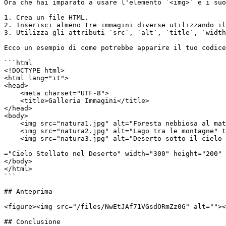
Ora che hai imparato a usare l'elemento `<img>` e i suo
1. Crea un file HTML.

2. Inserisci almeno tre immagini diverse utilizzando il
3. Utilizza gli attributi `src`, `alt`, `title`, `width
Ecco un esempio di come potrebbe apparire il tuo codice
```html

<!DOCTYPE html>

<html lang="it">

<head>

    <meta charset="UTF-8">

    <title>Galleria Immagini</title>

</head>

<body>

    <img src="natura1.jpg" alt="Foresta nebbiosa al mattino" title="Foresta Nebbiosa" width="300" height="200" loading="lazy">

    <img src="natura2.jpg" alt="Lago tra le montagne" title="Lago Montano" width="300" height="200" loading="lazy">

    <img src="natura3.jpg" alt="Deserto sotto il cielo stellato" title

="Cielo Stellato nel Deserto" width="300" height="200" 
</body>

</html>

```

## Anteprima

<figure><img src="/files/NwEtJAf71VGsdORmZz0G" alt=""><
## Conclusione
