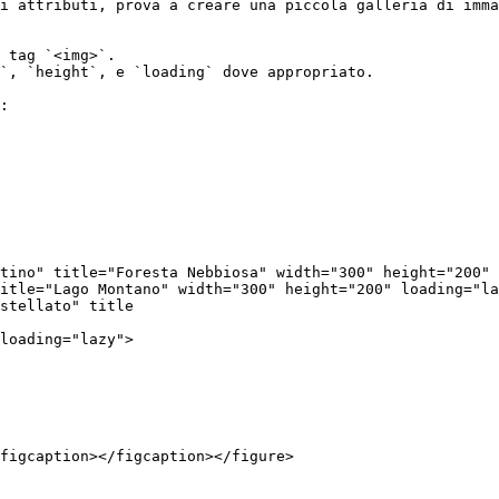
i attributi, prova a creare una piccola galleria di imma
 tag `<img>`.

`, `height`, e `loading` dove appropriato.

:

loading="lazy">

figcaption></figcaption></figure>
