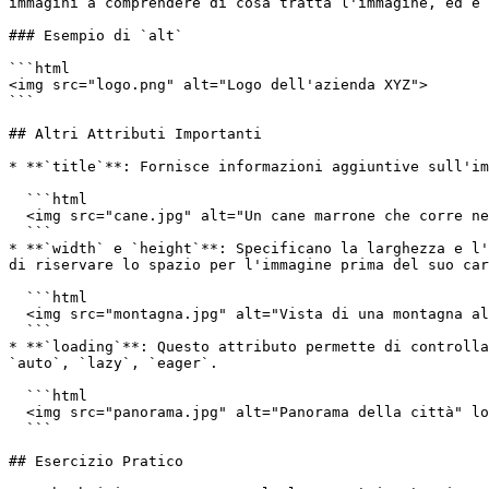
immagini a comprendere di cosa tratta l'immagine, ed è 
### Esempio di `alt`

```html

<img src="logo.png" alt="Logo dell'azienda XYZ">

```

## Altri Attributi Importanti

* **`title`**: Fornisce informazioni aggiuntive sull'im
  ```html

  <img src="cane.jpg" alt="Un cane marrone che corre nel parco" title="Cane che corre">

  ```

* **`width` e `height`**: Specificano la larghezza e l'
di riservare lo spazio per l'immagine prima del suo car
  ```html

  <img src="montagna.jpg" alt="Vista di una montagna al tramonto" width="500" height="300">

  ```

* **`loading`**: Questo attributo permette di controlla
`auto`, `lazy`, `eager`.

  ```html

  <img src="panorama.jpg" alt="Panorama della città" loading="lazy">

  ```

## Esercizio Pratico
